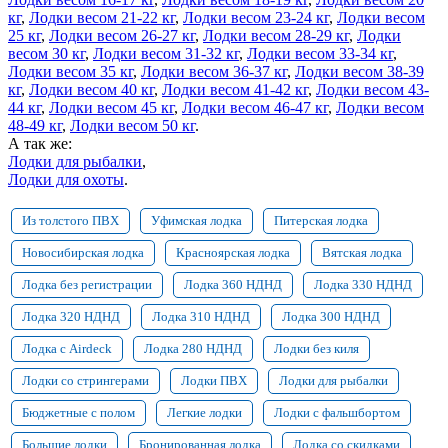
кг
,
Лодки весом 21-22 кг
,
Лодки весом 23-24 кг
,
Лодки весом
25 кг
,
Лодки весом 26-27 кг
,
Лодки весом 28-29 кг
,
Лодки
весом 30 кг
,
Лодки весом 31-32 кг
,
Лодки весом 33-34 кг
,
Лодки весом 35 кг
,
Лодки весом 36-37 кг
,
Лодки весом 38-39
кг
,
Лодки весом 40 кг
,
Лодки весом 41-42 кг
,
Лодки весом 43-
44 кг
,
Лодки весом 45 кг
,
Лодки весом 46-47 кг
,
Лодки весом
48-49 кг
,
Лодки весом 50 кг
.
А так же:
Лодки для рыбалки
,
Лодки для охоты
.
Из толстого ПВХ
Уфимская лодка
Питерская лодка
Новосибирская лодка
Красноярская лодка
Вятская лодка
Лодка без регистрации
Лодка 360 НДНД
Лодка 330 НДНД
Лодка 320 НДНД
Лодка 310 НДНД
Лодка 300 НДНД
Лодка с Airdeck
Лодка 280 НДНД
Лодки без киля
Лодки со стрингерами
Лодки ПВХ
Лодки для рыбалки
Бюджетные с полом
Легкие лодки
Лодки с фальшбортом
Большие лодки
Бронированная лодка
Лодка со скидками