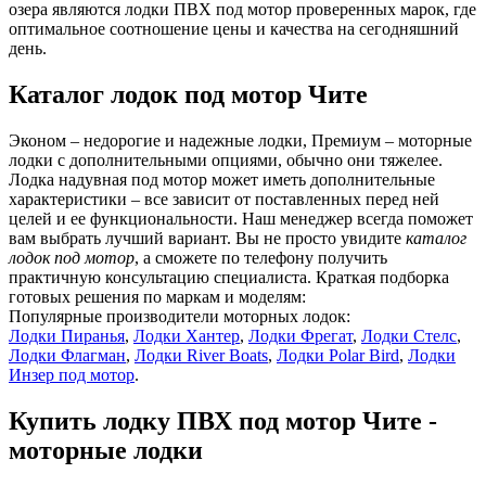
озера являются лодки ПВХ под мотор проверенных марок, где
оптимальное соотношение цены и качества на сегодняшний
день.
Каталог лодок под мотор Чите
Эконом – недорогие и надежные лодки, Премиум – моторные
лодки с дополнительными опциями, обычно они тяжелее.
Лодка надувная под мотор может иметь дополнительные
характеристики – все зависит от поставленных перед ней
целей и ее функциональности. Наш менеджер всегда поможет
вам выбрать лучший вариант. Вы не просто увидите
каталог
лодок под мотор
, а сможете по телефону получить
практичную консультацию специалиста. Краткая подборка
готовых решения по маркам и моделям:
Популярные производители моторных лодок:
Лодки Пиранья
,
Лодки Хантер
,
Лодки Фрегат
,
Лодки Стелс
,
Лодки Флагман
,
Лодки River Boats
,
Лодки Polar Bird
,
Лодки
Инзер под мотор
.
Купить лодку ПВХ под мотор Чите -
моторные лодки