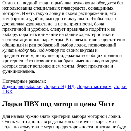
Отдых на водной глади и рыбалка редко когда обходятся без
использования специальных плавсредств, оснащенных
мотором. Иметь такую лодку в своем распоряжении, это
комфортно и удобно, выгодно и актуально. Чтобы лодка
доставляла удовольствие, а не неприятности, была
практичной и удобной, следует правильно подойти к ее
выбору, обратить внимание на общие характеристики и
эксплуатационные параметры. В нашем каталоге достаточно
обширный и разнообразный выбор лодок, позволяющий
купить лодку пвх под мотор
по своим вкусам и
предпочтениям, но лучше придерживаться общих правил и
критериев. Это позволит подобрать именно такую модель,
которая станет воплощением мечты, будет практична и
функциональна.
Популярные разделы:
Лодки для рыбалки
,
Лодки с НДНД
,
Лодки с мотором
,
Лодки
ПВХ
.
Лодки ПВХ под мотор и цены Чите
Для начала нужно знать критерии выбора моторной лодки.
Очень часто дно плавсредства контактирует с корягами в
воде, поэтому такие меры предосторожности никогда не будут