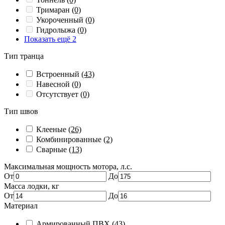
Тримаран
(0)
Укороченный
(0)
Гидролыжа
(0)
Показать ещё 2
Тип транца
Встроенный
(43)
Навесной
(0)
Отсутствует
(0)
Тип швов
Клееные
(26)
Комбинированные
(2)
Сварные
(13)
Максимальная мощность мотора, л.с.
От
До
Масса лодки, кг
От
До
Материал
Армированный ПВХ
(43)