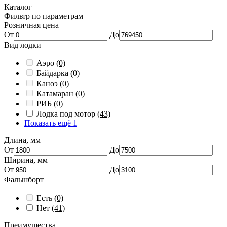
Каталог
Фильтр по параметрам
Розничная цена
От
До
Вид лодки
Аэро
(0)
Байдарка
(0)
Каноэ
(0)
Катамаран
(0)
РИБ
(0)
Лодка под мотор
(43)
Показать ещё 1
Длина, мм
От
До
Ширина, мм
От
До
Фальшборт
Есть
(0)
Нет
(41)
Преимущества